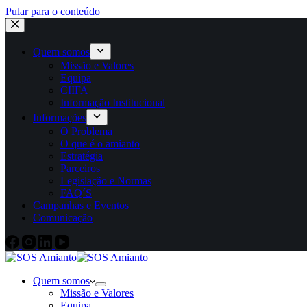
Pular para o conteúdo
Quem somos
Missão e Valores
Equipa
CIIFA
Informação Institucional
Informações
O Problema
O que é o amianto
Estratégia
Parceiros
Legislação e Normas
FAQ´S
Campanhas e Eventos
Comunicação
Quem somos
Missão e Valores
Equipa