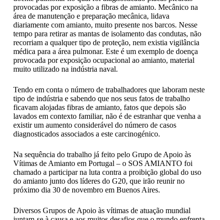
provocadas por exposição a fibras de amianto. Mecânico na
área de manutenção e preparação mecânica, lidava
diariamente com amianto, muito presente nos barcos. Nesse
tempo para retirar as mantas de isolamento das condutas, não
recorriam a qualquer tipo de proteção, nem existia vigilância
médica para a área pulmonar. Este é um exemplo de doença
provocada por exposição ocupacional ao amianto, material
muito utilizado na indústria naval.
Tendo em conta o número de trabalhadores que laboram neste
tipo de indústria e sabendo que nos seus fatos de trabalho
ficavam alojadas fibras de amianto, fatos que depois são
lavados em contexto familiar, não é de estranhar que venha a
existir um aumento considerável do número de casos
diagnosticados associados a este carcinogénico.
Na sequência do trabalho já feito pelo Grupo de Apoio às
Vítimas de Amianto em Portugal – o SOS AMIANTO foi
chamado a participar na luta contra a proibição global do uso
do amianto junto dos líderes do G20, que irão reunir no
próximo dia 30 de novembro em Buenos Aires.
Diversos Grupos de Apoio às vítimas de atuação mundial
juntam-se à causa e aos muitos desafios que o mundo enfrenta