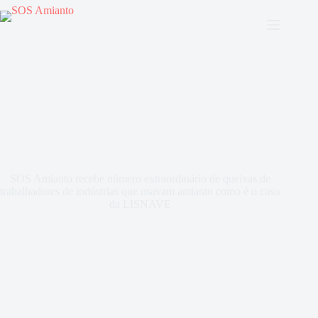
SOS Amianto recebe número extraordinário de queixas de
trabalhadores de indústrias que usavam amianto como é o caso
da LISNAVE