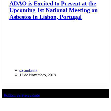
ADAO is Excited to Present at the
Upcoming 1st National Meeting on
Asbestos in Lisbon, Portugal
ADAO (Asbestos Disease Awareness Organization) was
founded by Linda Reinstein and Doug Larkin in 2004 and
headquartered in Redondo Beach, California. ADAO is
the largest independent nonprofit in the U.S. dedicated to
preventing asbestos exposure, eliminating asbestos-related
diseases, and protecting…
sosamianto
12 de Novembro, 2018
Copyright ©2026 SOS Amianto Todos os direitos reservados
/
Política de Privacidade