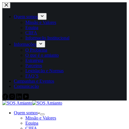
Quem somos
Missão e Valores
Equipa
CIIFA
Informação Institucional
Informações
O Problema
O que é o amianto
Estratégia
Parceiros
Legislação e Normas
FAQ´S
Campanhas e Eventos
Comunicação
Quem somos
Missão e Valores
Equipa
CIIFA