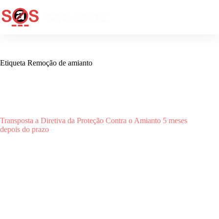
Etiqueta
Remoção de amianto
Comunicados
,
Edifícios Privados
,
Edifícios Públicos
,
Media
,
Regulação
Transposta a Diretiva da Proteção Contra o Amianto 5 meses
depois do prazo