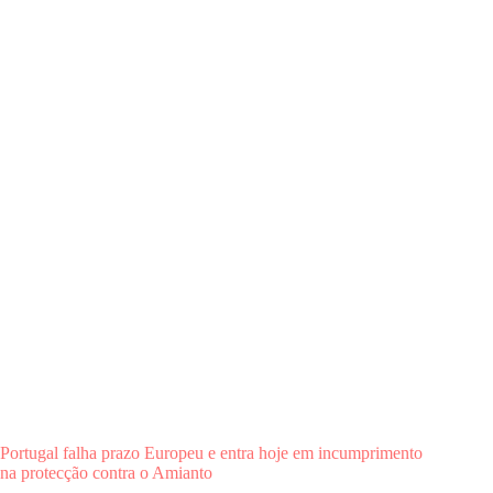
TRANSPOSTA A DIRETIVA DA PROTEÇÃO CONTRA
O AMIANTO 5 MESES DEPOIS DO PRAZO Diploma não
inclui um dos critérios mais importantes para regular o setor
das empresas que trabalham com amianto. Portugal deve
ambicionar estar entre os países mais exigentes…
sosamianto
21 de Maio, 2026
Comunicados
,
Edifícios Privados
,
Edifícios Públicos
,
Media
,
Regulação
Portugal falha prazo Europeu e entra hoje em incumprimento
na protecção contra o Amianto