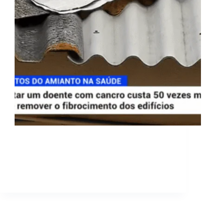
Tratar os doentes de cancro provocado pelo
amianto pode ser 50 vezes mais caro que remover
uma cobertura em fibrocimento. Prevenir continua
a ser a chave para o problema. Remover o amianto
numa intervenção correta e cumprindo todos os…
sosamianto
18 de Outubro, 2019