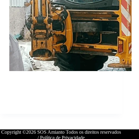
A SOS Amianto está a trabalhar em parceria com os
SMAS de Sintra, para analisar a situação atual dos
trabalhadores e contribuir para melhor ainda mais as
condições dos mesmos em relação a situações de
eventual exposição ao amianto, dotando-os…
sosamianto
2 de Outubro, 2025
Copyright ©2026 SOS Amianto Todos os direitos reservados
/
Política de Privacidade