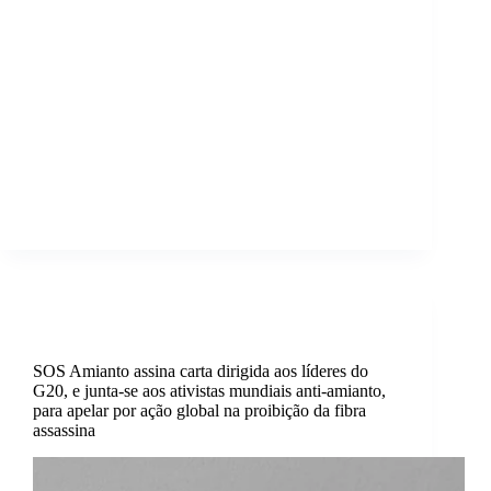
A SOS AMIANTO vai estar presente na 15ª
Conferência Anual Internacional de Conscientização
e Prevenção do Amianto da ADAO – Organização
para a consciencialização sobre as doenças do
amianto, de 5 a 7 de abril de 2019, em Washington,
DC…
sosamianto
29 de Março, 2019
Activismo
,
Internacional
SOS Amianto assina carta dirigida aos líderes do
G20, e junta-se aos ativistas mundiais anti-amianto,
para apelar por ação global na proibição da fibra
assassina