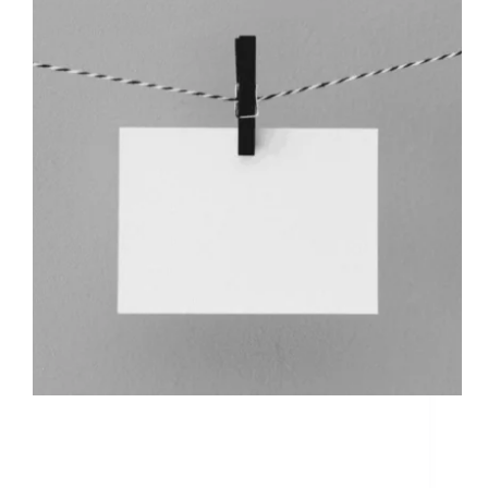
Próximo dia 30 de novembro a 1 de dezembro, na
Argentina, a cúpula do G20, reunirá em Buenos
Aires os Chefes de Estado e Governo das 20
maiores economias do Mundo, como os presidentes
Donald Trump (Estados Unidos), Vladimir Putin…