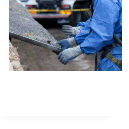
Descrição Geral A Máscara de Proteção Respiratória
Facial Inteira foi especialmente desenhada para
garantir a máxima segurança de operários e técnicos
em ambientes com presença de fibras de amianto em
suspensão. Com um visor panorâmico de alta
resistência e um…
sosamianto
10 de Junho, 2026