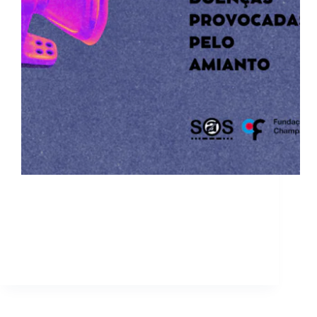
Em Portugal, ocorrem cerca de 38 casos de
Mesotelioma Pleural Maligno (MPM) por ano, o
que, quando comparado com o número de casos
registados noutros países ocidentais, é
manifestamente baixo. Consideramos que esta
subidentificação do MPM pode estar associada a…
sosamianto
29 de Outubro, 2023