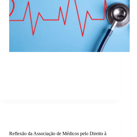
Até praticamente ser banido em todo o mundo, o
sucesso do amianto deveu-se às características das
suas fibras, que apresentam uma elevada resistência
ao stresse mecânico, às elevadas temperaturas e às
agressões ácidas, alcalinas e bacterianas. São
incombustíveis, duráveis, flexíveis…
sosamianto
27 de Abril, 2019
Caminhos do amianto
,
Saúde
Reflexão da Associação de Médicos pelo Direito à