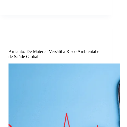
sosamianto
3 de Dezembro, 2020
Artigos
,
Caminhos do amianto
,
Destaque
,
Saúde
Amianto: De Material Versátil a Risco Ambiental e
de Saúde Global