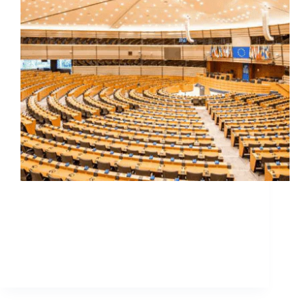
A Diretiva (EU) 2023/2668 do Parlamento Europeu
foi publicada em 22/11/2023 a e alerta para a elevada
perigosidade do amianto enquanto agente
cancerígeno, que continua a afetar vários setores
económicos em toda a Europa. Pretende
revolucionar o mercado do Amianto,…
sosamianto
11 de Fevereiro, 2025