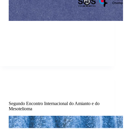
Em Portugal, ocorrem cerca de 38 casos de
Mesotelioma Pleural Maligno (MPM) por ano, o
que, quando comparado com o número de casos
registados noutros países ocidentais, é
manifestamente baixo. Consideramos que esta
subidentificação do MPM pode estar associada a…
sosamianto
29 de Outubro, 2023
Comunicados
,
Destaque
,
Edifícios Privados
,
Edifícios Públicos
,
Saúde
Segundo Encontro Internacional do Amianto e do
Mesotelioma